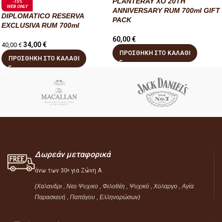
PLANTERAY XO 20TH
-15%
WEB ONLY
ANNIVERSARY RUM 700ml GIFT
DIPLOMATICO RESERVA
PACK
EXCLUSIVA RUM 700ml
60,00
€
34,00
€
40,00
€
ΠΡΟΣΘΉΚΗ ΣΤΟ ΚΑΛΆΘΙ
ΠΡΟΣΘΉΚΗ ΣΤΟ ΚΑΛΆΘΙ
Δωρεάν μεταφορικά
άνω των 30
για Ζώνη Α
ε
(Χαλανδρι , Νεο Ψυχικο , Φιλοθέη ,
Ψυχικό ,
Χολαργο , Αγία
Παρασκευή , Παπάγου , Ελληνορώσων)