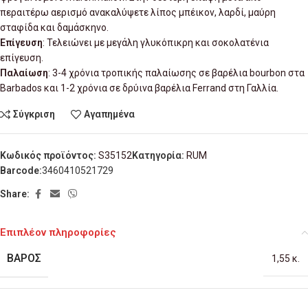
περαιτέρω αερισμό ανακαλύψετε λίπος μπέικον, λαρδί, μαύρη
σταφίδα και δαμάσκηνο.
Επίγευση
: Τελειώνει με μεγάλη γλυκόπικρη και σοκολατένια
επίγευση.
Παλαίωση
: 3-4 χρόνια τροπικής παλαίωσης σε βαρέλια bourbon στα
Barbados και 1-2 χρόνια σε δρύινα βαρέλια Ferrand στη Γαλλία.
Σύγκριση
Αγαπημένα
Κωδικός προϊόντος:
S35152
Κατηγορία:
RUM
Barcode:
3460410521729
Share:
Επιπλέον πληροφορίες
ΒΆΡΟΣ
1,55 κ.