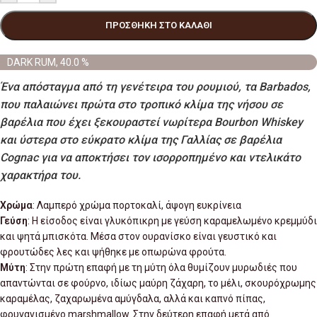
ΠΡΟΣΘΉΚΗ ΣΤΟ ΚΑΛΆΘΙ
DARK RUM, 40.0 %
Ένα απόσταγμα από τη γενέτειρα του ρουμιού, τα Barbados,
που παλαιώνει πρώτα στο τροπικό κλίμα της νήσου σε
βαρέλια που έχει ξεκουραστεί νωρίτερα Bourbon Whiskey
και ύστερα στο εύκρατο κλίμα της Γαλλίας σε βαρέλια
Cognac για να αποκτήσει τον ισορροπημένο και ντελικάτο
χαρακτήρα του.
Xρώμα
: Λαμπερό χρώμα πορτοκαλί, άψογη ευκρίνεια
Γεύση
: Η είσοδος είναι γλυκόπικρη με γεύση καραμελωμένο κρεμμύδι
και ψητά μπισκότα. Μέσα στον ουρανίσκο είναι γευστικό και
φρουτώδες λες και ψήθηκε με οπωρώνα φρούτα.
Μύτη
: Στην πρώτη επαφή με τη μύτη όλα θυμίζουν μυρωδιές που
απαντώνται σε φούρνο, ιδίως μαύρη ζάχαρη, το μέλι, σκουρόχρωμης
καραμέλας, ζαχαρωμένα αμύγδαλα, αλλά και καπνό πίπας,
φρυγανισμένο marshmallow. Στην δεύτερη επαφή μετά από