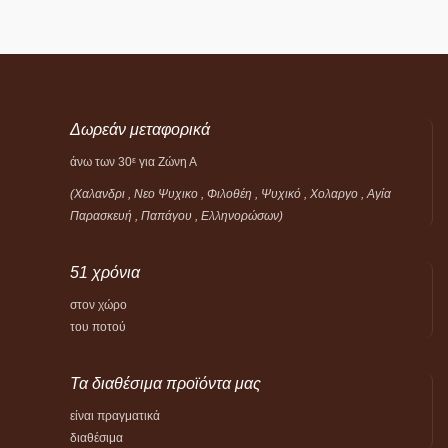
Δωρεάν μεταφορικά
άνω των 30
για Ζώνη Α
ε
(Χαλανδρι , Νεο Ψυχικο , Φιλοθέη ,
Ψυχικό ,
Χολαργο , Αγία
Παρασκευή , Παπάγου , Ελληνορώσων)
51 χρόνια
στον χώρο
του ποτού
Τα διαθέσιμα προϊόντα μας
είναι πραγματικά
διαθέσιμα