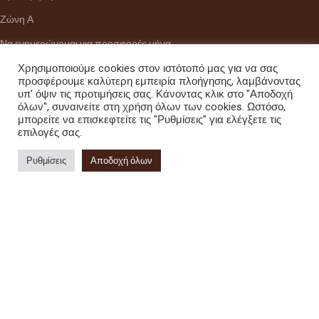
Ζώνη Α
Να ενημερώνομαι για προσφορές μήνα
Χρησιμοποιούμε cookies στον ιστότοπό μας για να σας
προσφέρουμε καλύτερη εμπειρία πλοήγησης, λαμβάνοντας
υπ' όψιν τις προτιμήσεις σας. Κάνοντας κλικ στο "Αποδοχή
ΚΑΤΑΣΤΗΜΑ
όλων", συναινείτε στη χρήση όλων των cookies. Ωστόσο,
Διεύθυνση:
Ζωοδόχου Πηγής 18, Χαλάνδρι,Αττικής, 15231
μπορείτε να επισκεφτείτε τις "Ρυθμίσεις" για ελέγξετε τις
επιλογές σας.
Τηλέφωνο :
+30 210 6748 886
Ρυθμίσεις
Αποδοχή όλων
Viber - WhatsApp
:
+30 6937171017
Email :
info@citydrinks.gr
Σύστημα πληρωμών:
Σύστημα αποστολών