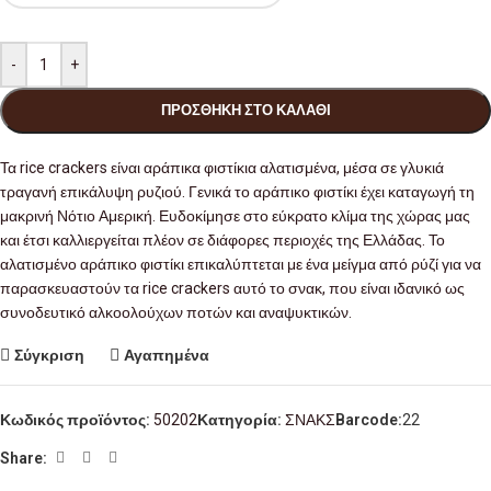
-
+
ΠΡΟΣΘΉΚΗ ΣΤΟ ΚΑΛΆΘΙ
Τα rice crackers είναι αράπικα φιστίκια αλατισμένα, μέσα σε γλυκιά
τραγανή επικάλυψη ρυζιού. Γενικά το αράπικο φιστίκι έχει καταγωγή τη
μακρινή Νότιο Αμερική. Ευδοκίμησε στο εύκρατο κλίμα της χώρας μας
και έτσι καλλιεργείται πλέον σε διάφορες περιοχές της Ελλάδας. Το
αλατισμένο αράπικο φιστίκι επικαλύπτεται με ένα μείγμα από ρύζί για να
παρασκευαστούν τα rice crackers αυτό το σνακ, που είναι ιδανικό ως
συνοδευτικό αλκοολούχων ποτών και αναψυκτικών.
Σύγκριση
Αγαπημένα
Κωδικός προϊόντος:
50202
Κατηγορία:
ΣΝΑΚΣ
Barcode:
22
Share: