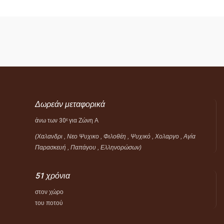
Δωρεάν μεταφορικά
άνω των 30
για Ζώνη Α
ε
(Χαλανδρι , Νεο Ψυχικο , Φιλοθέη ,
Ψυχικό ,
Χολαργο , Αγία
Παρασκευή , Παπάγου , Ελληνορώσων)
51 χρόνια
στον χώρο
του ποτού