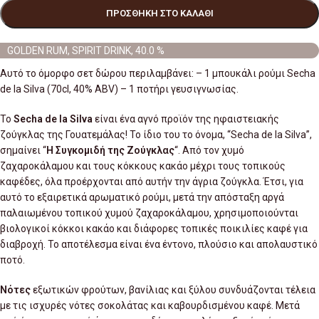
ΠΡΟΣΘΉΚΗ ΣΤΟ ΚΑΛΆΘΙ
GOLDEN RUM, SPIRIT DRINK, 40.0 %
Αυτό το όμορφο σετ δώρου περιλαμβάνει: – 1 μπουκάλι ρούμι Secha
de la Silva (70cl, 40% ABV) – 1 ποτήρι γευσιγνωσίας.
Το
Secha de la Silva
είναι ένα αγνό προϊόν της ηφαιστειακής
ζούγκλας της Γουατεμάλας! Το ίδιο του το όνομα, “Secha de la Silva”,
σημαίνει “
Η Συγκομιδή της Ζούγκλας
“. Από τον χυμό
ζαχαροκάλαμου και τους κόκκους κακάο μέχρι τους τοπικούς
καφέδες, όλα προέρχονται από αυτήν την άγρια ​​ζούγκλα. Έτσι, για
αυτό το εξαιρετικά αρωματικό ρούμι, μετά την απόσταξη αργά
παλαιωμένου τοπικού χυμού ζαχαροκάλαμου, χρησιμοποιούνται
βιολογικοί κόκκοι κακάο και διάφορες τοπικές ποικιλίες καφέ για
διαβροχή. Το αποτέλεσμα είναι ένα έντονο, πλούσιο και απολαυστικό
ποτό.
Νότες
εξωτικών φρούτων, βανίλιας και ξύλου συνδυάζονται τέλεια
με τις ισχυρές νότες σοκολάτας και καβουρδισμένου καφέ. Μετά