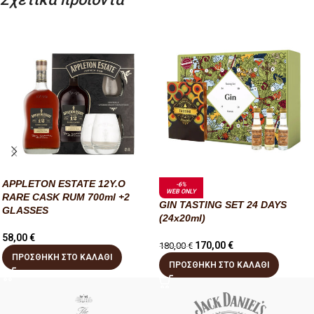
APPLETON ESTATE 12Y.O
-6%
WEB ONLY
RARE CASK RUM 700ml +2
GIN TASTING SET 24 DAYS
GLASSES
(24x20ml)
58,00
€
170,00
€
180,00
€
ΠΡΟΣΘΉΚΗ ΣΤΟ ΚΑΛΆΘΙ
ΠΡΟΣΘΉΚΗ ΣΤΟ ΚΑΛΆΘΙ