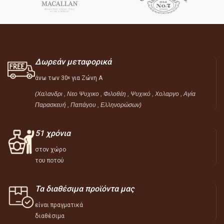
Δωρεάν μεταφορικά
άνω των 30
για Ζώνη Α
ε
(Χαλανδρι , Νεο Ψυχικο , Φιλοθέη ,
Ψυχικό ,
Χολαργο , Αγία
Παρασκευή , Παπάγου , Ελληνορώσων)
51 χρόνια
στον χώρο
του ποτού
Τα διαθέσιμα προϊόντα μας
είναι πραγματικά
διαθέσιμα