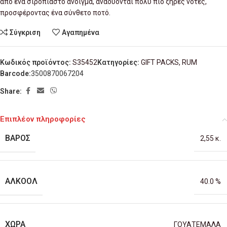
από ένα σιροπιαστό άνοιγμα, αναδύονται πολύ πιο ξηρές νότες,
προσφέροντας ένα σύνθετο ποτό.
Σύγκριση
Αγαπημένα
Κωδικός προϊόντος:
S35452
Κατηγορίες:
GIFT PACKS
,
RUM
Barcode:
3500870067204
Share:
Επιπλέον πληροφορίες
ΒΆΡΟΣ
2,55 κ.
ΑΛΚΟΌΛ
40.0 %
ΧΏΡΑ
ΓΟΥΑΤΕΜΑΛΑ