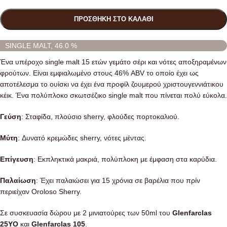
ΠΡΟΣΘΉΚΗ ΣΤΟ ΚΑΛΆΘΙ
SINGLE MALT, 46.0 %
Ένα υπέροχο single malt 15 ετών γεμάτο σέρι και νότες αποξηραμένων
φρούτων. Είναι εμφιαλωμένο στους 46% ABV το οποίο έχει ως
αποτέλεσμα το ουίσκι να έχει ένα προφίλ ζουμερού χριστουγεννιάτικου
κέικ. Ένα πολύπλοκο σκωτσέζικο single malt που πίνεται πολύ εύκολα.
Γεύση
: Σταφίδα, πλούσιο sherry, φλούδες πορτοκαλιού.
Μύτη
: Δυνατό κρεμώδες sherry, νότες μέντας.
Επίγευση
: Εκπληκτικά μακριά, πολύπλοκη με έμφαση στα καρύδια.
Παλαίωση
: Έχει παλαιώσει για 15 χρόνια σε βαρέλια που πρίν
περιείχαν Oroloso Sherry.
Σε συσκευασία δώρου με 2 μινιατούρες των 50ml του
Glenfarclas
25YO
και
Glenfarclas 105
.