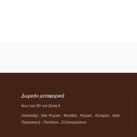
Δωρεάν μεταφορικά
άνω των 30
για Ζώνη Α
ε
(Χαλανδρι , Νεο Ψυχικο , Φιλοθέη ,
Ψυχικό ,
Χολαργο , Αγία
Παρασκευή , Παπάγου , Ελληνορώσων)