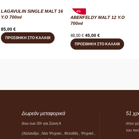
LAGAVULIN SINGLE MALT 16
-6%
Y.O 700ml
ABERFELDY MALT 12 Y.O
700ml
85,00
€
45,00
€
48,00
€
ΠΡΟΣΘΉΚΗ ΣΤΟ ΚΑΛΆΘΙ
ΠΡΟΣΘΉΚΗ ΣΤΟ ΚΑΛΆΘΙ
Δωρεάν μεταφορικά
51 χρ
άνω των 30
για Ζώνη Α
στον χ
ε
του πο
(Χαλανδρι , Νεο Ψυχικο , Φιλοθέη ,
Ψυχικό ,