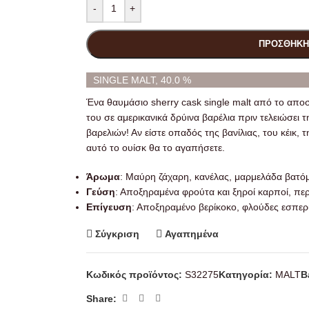
-
+
ΠΡΟΣΘΉΚΗ
SINGLE MALT, 40.0 %
Ένα θαυμάσιο sherry cask single malt από το αποσ
του σε αμερικανικά δρύινα βαρέλια πριν τελειώσει 
βαρελιών! Αν είστε οπαδός της βανίλιας, του κέικ,
αυτό το ουίσκ θα το αγαπήσετε.
Άρωμα
: Μαύρη ζάχαρη, κανέλας, μαρμελάδα βατόμ
Γεύση
: Αποξηραμένα φρούτα και ξηροί καρποί, περ
Επίγευση
: Αποξηραμένο βερίκοκο, φλούδες εσπερι
Σύγκριση
Αγαπημένα
Κωδικός προϊόντος:
S32275
Κατηγορία:
MALT
B
Share: