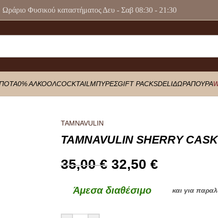
Ωράριο Φυσικού καταστήματος Δευ - Σαβ 08:30 - 21:30
ΠΟΤΑ
0% ΑΛΚΟΟΛ
COCKTAIL
ΜΠΥΡΕΣ
GIFT PACKS
DELI
ΔΩΡΑ
ΠΟΥΡΑ
W
l
TAMNAVULIN
TAMNAVULIN SHERRY CASK
35,00
€
32,50
€
Άμεσα διαθέσιμο
και για παρα