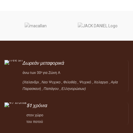
Δωρεάν μεταφορικά
άνω των 30
για Ζώνη Α
ε
(Χαλανδρι , Νεο Ψυχικο , Φιλοθέη ,
Ψυχικό ,
Χολαργο , Αγία
Παρασκευή , Παπάγου , Ελληνορώσων)
51 χρόνια
στον χώρο
του ποτού