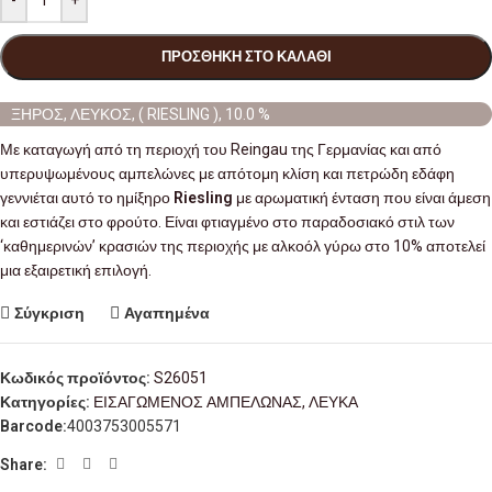
-
+
ΠΡΟΣΘΉΚΗ ΣΤΟ ΚΑΛΆΘΙ
ΞΗΡΟΣ, ΛΕΥΚΟΣ, ( RIESLING ), 10.0 %
Με καταγωγή από τη περιοχή του Reingau της Γερμανίας και από
υπερυψωμένους αμπελώνες με απότομη κλίση και πετρώδη εδάφη
γεννιέται αυτό το ημίξηρο
Riesling
με αρωματική ένταση που είναι άμεση
και εστιάζει στο φρούτο. Είναι φτιαγμένο στο παραδοσιακό στιλ των
‘καθημερινών’ κρασιών της περιοχής με αλκοόλ γύρω στο 10% αποτελεί
μια εξαιρετική επιλογή.
Σύγκριση
Αγαπημένα
Κωδικός προϊόντος:
S26051
Κατηγορίες:
ΕΙΣΑΓΩΜΕΝΟΣ ΑΜΠΕΛΩΝΑΣ
,
ΛΕΥΚΑ
Barcode:
4003753005571
Share: