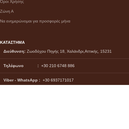
Όροι Χρήσης
Ζώνη Α
Να ενημερώνομαι για προσφορές μήνα
ΚΑΤΑΣΤΗΜΑ
Διεύθυνση:
Ζωοδόχου Πηγής 18, Χαλάνδρι,Αττικής, 15231
Τηλέφωνο :
+30 210 6748 886
Viber - WhatsApp
:
+30 6937171017
Email :
info@citydrinks.gr
Σύστημα πληρωμών:
Σύστημα αποστολών