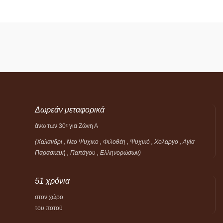
Δωρεάν μεταφορικά
άνω των 30
για Ζώνη Α
ε
(Χαλανδρι , Νεο Ψυχικο , Φιλοθέη ,
Ψυχικό ,
Χολαργο , Αγία
Παρασκευή , Παπάγου , Ελληνορώσων)
51 χρόνια
στον χώρο
του ποτού