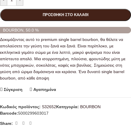
ΠΡΟΣΘΉΚΗ ΣΤΟ ΚΑΛΆΘΙ
BOURBON, 50.0 %
Δοκιμάζοντας αυτό το premium single barrel bourbon, θα θέλετε να
απολαύσετε την γεύση του ξανά και ξανά. Είναι περίπλοκο, με
εκπληκτικά γεμάτο σώμα με ένα λεπτό, μακρύ φινίρισμα που είναι
απίστευτα απαλό. Μια ισορροπημένη, πλούσια, φρουτώδης μύτη με
νότες μπαχαρικών, σοκολάτας, καφές και βανίλιας. Σημειώσεις στη
γεύση από ώριμα δαμάσκηνα και κεράσια. Ένα δυνατό single barrel
bourbon, από κάθε άποψη
Σύγκριση
Αγαπημένα
Κωδικός προϊόντος:
S32652
Κατηγορία:
BΟURBON
Barcode:
5000299603017
Share: