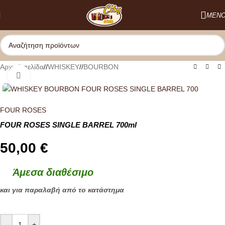
Skip to navigation
ΜΕΝ
Skip to main content
Αρχική σελίδα
/
WHISKEY
/
BΟURBON
Κλικ για μεγέθυνση
FOUR ROSES
FOUR ROSES SINGLE BARREL 700ml
50,00
€
Άμεσα διαθέσιμο
και για παραλαβή από το κατάστημα
-
+