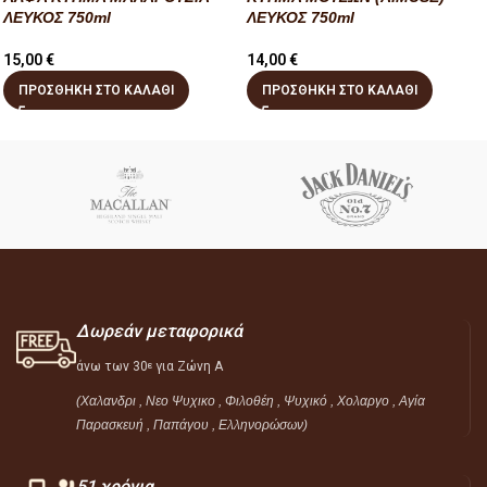
ΛΕΥΚΟΣ 750ml
ΛΕΥΚΟΣ 750ml
15,00
€
14,00
€
ΠΡΟΣΘΉΚΗ ΣΤΟ ΚΑΛΆΘΙ
ΠΡΟΣΘΉΚΗ ΣΤΟ ΚΑΛΆΘΙ
Δωρεάν μεταφορικά
άνω των 30
για Ζώνη Α
ε
(Χαλανδρι , Νεο Ψυχικο , Φιλοθέη ,
Ψυχικό ,
Χολαργο , Αγία
Παρασκευή , Παπάγου , Ελληνορώσων)
51 χρόνια