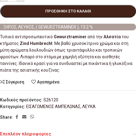
ΠΡΟΣΘΉΚΗ ΣΤΟ ΚΑΛΆΘΙ
ΞΗΡΟΣ, ΛΕΥΚΟΣ, ( GEWURZTRAMINER ), 13.2 %
Τυπικό αντιπροσωπευτικό
Gewurztraminer
από την
Αλσατία
του
κτήματος
Zind Humbrecht
. Με βαθύ χρυσοκίτρινο χρώμα και στη
μύτη αρώματα λουλουδιών όπως τριαντάφυλλο και τροπικών
φρούτων. Λιπαρό στο στόμα με χαμηλή οξύτητα και αισθητές
ταννίνες. Ιδανικό κρασί για να συνδυαστεί με πικάντικα ή γλυκόξινα
πιάτα της ασιατικής κουζίνας.
Σύγκριση
Αγαπημένα
Κωδικός προϊόντος:
S26120
Κατηγορίες:
ΕΙΣΑΓΩΜΕΝΟΣ ΑΜΠΕΛΩΝΑΣ
,
ΛΕΥΚΑ
Share:
Επιπλέον πληροφορίες