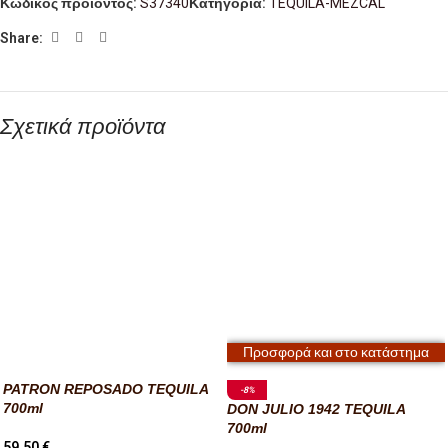
Κωδικός προϊόντος:
S37340
Κατηγορία:
TEQUILA-MEZCAL
Share:
Σχετικά προϊόντα
Προσφορά και στο κατάστημα
PATRON REPOSADO TEQUILA
-8%
700ml
DON JULIO 1942 TEQUILA
700ml
59,50
€