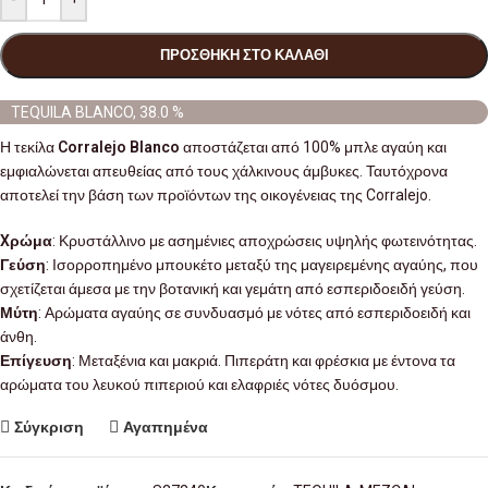
ΠΡΟΣΘΉΚΗ ΣΤΟ ΚΑΛΆΘΙ
TEQUILA BLANCO, 38.0 %
Η τεκίλα
Corralejo Blanco
αποστάζεται από 100% μπλε αγαύη και
εμφιαλώνεται απευθείας από τους χάλκινους άμβυκες. Ταυτόχρονα
αποτελεί την βάση των προϊόντων της οικογένειας της Corralejo.
Xρώμα
: Κρυστάλλινο με ασημένιες αποχρώσεις υψηλής φωτεινότητας.
Γεύση
: Ισορροπημένο μπουκέτο μεταξύ της μαγειρεμένης αγαύης, που
σχετίζεται άμεσα με την βοτανική και γεμάτη από εσπεριδοειδή γεύση.
Μύτη
: Αρώματα αγαύης σε συνδυασμό με νότες από εσπεριδοειδή και
άνθη.
Επίγευση
: Μεταξένια και μακριά. Πιπεράτη και φρέσκια με έντονα τα
αρώματα του λευκού πιπεριού και ελαφριές νότες δυόσμου.
Σύγκριση
Αγαπημένα