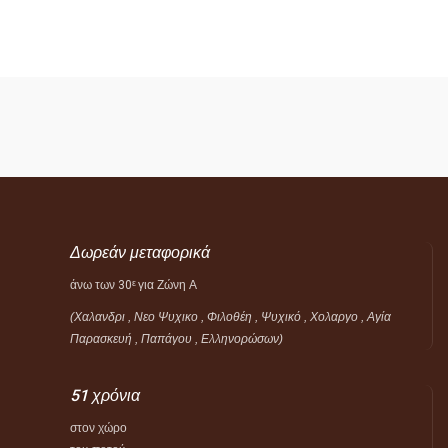
Δωρεάν μεταφορικά
άνω των 30
για Ζώνη Α
ε
(Χαλανδρι , Νεο Ψυχικο , Φιλοθέη ,
Ψυχικό ,
Χολαργο , Αγία
Παρασκευή , Παπάγου , Ελληνορώσων)
51 χρόνια
στον χώρο