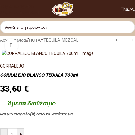
Skip to navigation
ΜΕΝ
Skip to main content
Αρχική σελίδα
/
ΠΟΤΑ
/
TEQUILA-MEZCAL
Κλικ για μεγέθυνση
CORRALEJO
CORRALEJO BLANCO TEQUILA 700ml
33,60
€
Άμεσα διαθέσιμο
και για παραλαβή από το κατάστημα
-
+