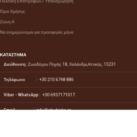
Πολιτική Επιστροφών / Υπαναχώρηση
Όροι Χρήσης
Ζώνη Α
Να ενημερώνομαι για προσφορές μήνα
ΚΑΤΑΣΤΗΜΑ
Διεύθυνση:
Ζωοδόχου Πηγής 18, Χαλάνδρι,Αττικής, 15231
Τηλέφωνο :
+30 210 6748 886
Viber - WhatsApp
:
+30 6937171017
Email :
info@citydrinks.gr