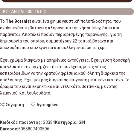
BOTANICAL GIN, 46.0 %
Το
The Botanist
είναι ένα gin με γευστική πολυπλοκότητα, που
αναδεικνύει τη βοτανική κληρονoμιά της νήσου Islay, όπου και
παράγεται. Αποτελεί προϊόν περιορισμένης παραγωγής , για τη
δημιουργία του οποίου, συμμετέχουν 22 τοπικά βότανα και
λουλούδια που επιλέγονται και συλλέγονται με το χέρι.
Έχει χρώμα διάφανο με ασημένιες ανταύγειες
.
Έχει γεύση δροσερή
και γλυκιά στην αρχή, ζεστή στη συνέχεια, με τις νότες
εσπεριδοειδών να την κρατούν φρέσκια καθ’ όλη τη διάρκεια της
απόλαυσης
.
Έχει μακράς διαρκείας επίγευση με πικάντικο τόνο. Το
άρωμα του είναι εκρηκτικό και ντελικάτο, βοτανικό, με νότες
λεμονιού, και λουλουδάτο.
Σύγκριση
Αγαπημένα
Κωδικός προϊόντος:
S3384
Κατηγορία:
GIN
Barcode:
5055807400596