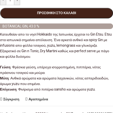
-
+
ΠΡΟΣΘΉΚΗ ΣΤΟ ΚΑΛΆΘΙ
BOTANICAL GIN, 43.0 %
Κατευθείαν απο το νησί Hokkaido της Ιαπωνίας έρχεται το Gin Etsu. Etsu
στα ιαπωνικά σημαίνει απόλαυση. Ένα αρκετά ανθικό και spicy Gin με
infusions απο φύλλα τσαγιού, yuzu, lemongrass και γλυκόριζα.
Εξαιρετικό σε Gin n Tonic, Dry Martini καθώς και perfect serve με πάγο
και φύλλα δυόσμου.
Γεύση
: Φρέσκια γεύση, υπέροχα ισορροπημένη, πιππέρια, νότες
πράσινου τσαγιού και μούρα.
Μύτη
: Ανθικά αρώματα και αρώματα λαχανικών, νότες εσπεριδοειδών,
άρωμα yuzu που επιμένει.
Επίγευση
: Φινίρισμα από πιπέρια sansho και αρώματα yuzu.
Σύγκριση
Αγαπημένα