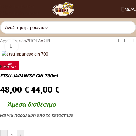
Skip to navigation
ΜΕΝ
Skip to main content
Προσφορά και στο κατάστημα
Αρχική σελίδα
/
ΠΟΤΑ
/
GIN
Κλικ για μεγέθυνση
-8%
ETSU
WEB ONLY
ETSU JAPANESE GIN 700ml
48,00
€
44,00
€
Άμεσα διαθέσιμο
και για παραλαβή από το κατάστημα