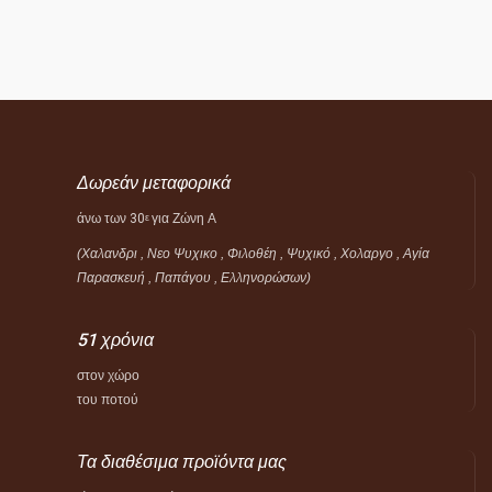
Δωρεάν μεταφορικά
άνω των 30
για Ζώνη Α
ε
(Χαλανδρι , Νεο Ψυχικο , Φιλοθέη ,
Ψυχικό ,
Χολαργο , Αγία
Παρασκευή , Παπάγου , Ελληνορώσων)
51 χρόνια
στον χώρο
του ποτού
Τα διαθέσιμα προϊόντα μας