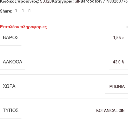
Κωδικός προϊόντος:
S3320
Κατηγορία:
GIN
Barcode:
4971980260776
Share:
Επιπλέον πληροφορίες
ΒΆΡΟΣ
1,55 κ.
ΑΛΚΟΌΛ
43.0 %
ΧΏΡΑ
ΙΑΠΩΝΙΑ
ΤΎΠΟΣ
BOTANICAL GIN