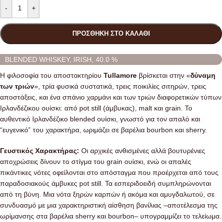
-
+
ΠΡΟΣΘΉΚΗ ΣΤΟ ΚΑΛΆΘΙ
BLENDED WHISKEY, IRISH, 40.0 %
Η φιλοσοφία του αποστακτηρίου
Tullamore
βρίσκεται στην «
δύναμη
των τριών
», τρία φυσικά συστατικά, τρεις ποικιλίες σιτηρών, τρεις
αποστάξεις, και ένα σπάνιο χαρμάνι και των τριών διαφορετικών τύπων
Ιρλανδέζικου ουίσκι: από pot still (άμβυκας), malt και grain. Το
αυθεντικό Ιρλανδέζικο blended ουίσκι, γνωστό για τον απαλό και
“ευγενικό” του χαρακτήρα, ωριμάζει σε βαρέλια bourbon και sherry.
Γευστικός Χαρακτήρας:
Οι αρχικές ανθισμένες αλλά βουτυρένιες
αποχρώσεις δίνουν το στίγμα του grain ουίσκι, ενώ οι απαλές
πικάντικες νότες οφείλονται στο απόσταγμα που προέρχεται από τους
παραδοσιακούς άμβυκες pot still. Τα εσπεριδοειδή συμπληρώνονται
από τη βύνη. Μια νότα ξηρών καρπών ή ακόμα και αμυγδαλωτού, σε
συνδυασμό με μια χαρακτηριστική αίσθηση βανίλιας –αποτέλεσμα της
ωρίμανσης στα βαρέλια sherry και bourbon– υπογραμμίζει το τελείωμα.