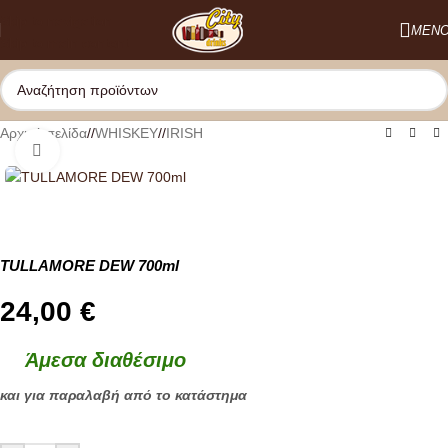
Skip to navigation
ΜΕΝ
Skip to main content
Αρχική σελίδα
/
WHISKEY
/
IRISΗ
Κλικ για μεγέθυνση
TULLAMORE DEW 700ml
24,00
€
Άμεσα διαθέσιμο
και για παραλαβή από το κατάστημα