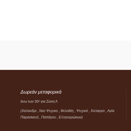
Δωρεάν μεταφορικά
άνω των 30
για Ζώνη Α
ε
(Χαλανδρι , Νεο Ψυχικο , Φιλοθέη ,
Ψυχικό ,
Χολαργο , Αγία
Παρασκευή , Παπάγου , Ελληνορώσων)