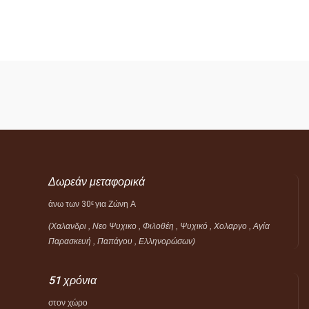
Δωρεάν μεταφορικά
άνω των 30
για Ζώνη Α
ε
(Χαλανδρι , Νεο Ψυχικο , Φιλοθέη ,
Ψυχικό ,
Χολαργο , Αγία
Παρασκευή , Παπάγου , Ελληνορώσων)
51 χρόνια
στον χώρο