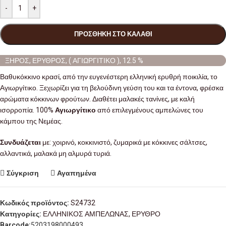
-
+
ΠΡΟΣΘΉΚΗ ΣΤΟ ΚΑΛΆΘΙ
ΞΗΡΟΣ, ΕΡΥΘΡΟΣ, ( ΑΓΙΩΡΓΙΤΙΚΟ ), 12.5 %
Βαθυκόκκινο κρασί, από την ευγενέστερη ελληνική ερυθρή ποικιλία, το
Αγιωργίτικο. Ξεχωρίζει για τη βελούδινη γεύση του και τα έντονα, φρέσκα
αρώματα κόκκινων φρούτων. Διαθέτει μαλακές τανίνες, με καλή
ισορροπία. 100%
Αγιωργίτικο
από επιλεγμένους αμπελώνες του
κάμπου της Νεμέας.
Συνδυάζεται
με: χοιρινό, κοκκινιστό, ζυμαρικά με κόκκινες σάλτσες,
αλλαντικά, μαλακά μη αλμυρά τυριά.
Σύγκριση
Αγαπημένα
Κωδικός προϊόντος:
S24732
Κατηγορίες:
ΕΛΛΗΝΙΚΟΣ ΑΜΠΕΛΩΝΑΣ
,
ΕΡΥΘΡΟ
Barcode:
5203198000493