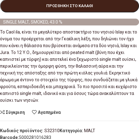
ΠΡΟΣΘΉΚΗ ΣΤΟ ΚΑΛΆΘΙ
SINGLE MALT, SMOKED, 43.0 %
Το Caol ila, είναι το μεγαλύτερο αποστακτήριο του νησιού Islay και το
όνομα του προέρχεται από την Γκαέλικη λέξη, που δηλώνει τον ήχο
που κάνει η θάλασσα που βρίσκεται ανάμεσα στα δύο νησιά, Islay και
Jura. Το 12 Υ.Ο., δημιουργείται από peated malt (βύνη που έχει
καπνιστεί με τύρφη) και αποτελεί ένα ξεχωριστό single malt ουίσκι,
περικλείοντας την όμορφη φύση, την θαλασσινή αύρα και την
τεχνική της απόσταξης από την πρώτη κιόλας γουλιά. Eκρηκτικό
άρωμα με έντονο το στοιχείο της τύρφης, που συνδυάζεται με γλυκά
φρούτα, εσπεριδοειδή και μπαχαρικά. Το πιο προσιτό και ευχάριστο
καπνιστό single malt, ιδανικό και για όσους τώρα ανακαλύπτουν τα
ουίσκι των νησιών.
Σύγκριση
Αγαπημένα
Κωδικός προϊόντος:
S32310
Κατηγορία:
MALT
Barcode:
5000281016283