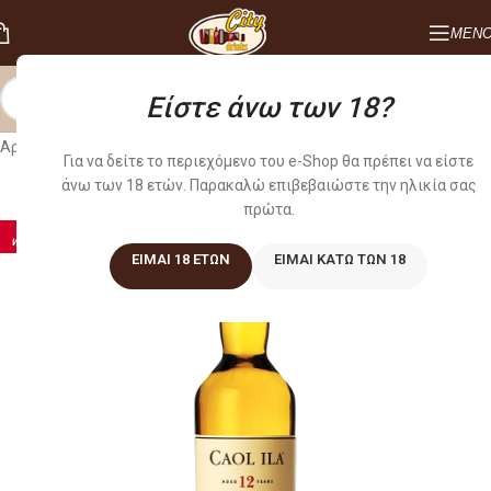
ΜΕΝ
Είστε άνω των 18?
Αρχική σελίδα
/
WHISKEY
/
MALT
Για να δείτε το περιεχόμενο του e-Shop θα πρέπει να είστε
άνω των 18 ετών. Παρακαλώ επιβεβαιώστε την ηλικία σας
πρώτα.
-10%
WEB ONLY
ΕΊΜΑΙ 18 ΕΤΏΝ
ΕΊΜΑΙ ΚΆΤΩ ΤΩΝ 18