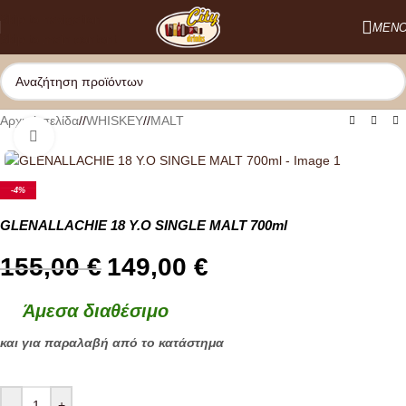
Skip to navigation
ΜΕΝ
Skip to main content
Προσφορά και στο κατάστημα
Αρχική σελίδα
/
WHISKEY
/
MALT
Κλικ για μεγέθυνση
-4%
GLENALLACHIE 18 Υ.O SINGLE MALT 700ml
155,00
€
149,00
€
Άμεσα διαθέσιμο
και για παραλαβή από το κατάστημα
-
+