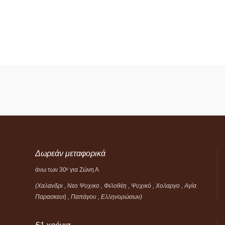
Δωρεάν μεταφορικά
άνω των 30
για Ζώνη Α
ε
(Χαλανδρι , Νεο Ψυχικο , Φιλοθέη ,
Ψυχικό ,
Χολαργο , Αγία
Παρασκευή , Παπάγου , Ελληνορώσων)