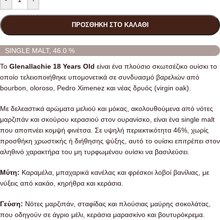
ΠΡΟΣΘΉΚΗ ΣΤΟ ΚΑΛΆΘΙ
SINGLE MALT, 46.0 %
Το
Glenallachie 18 Years Old
είναι ένα πλούσιο σκωτσέζικο ουίσκι το
οποίο τελειοποιήθηκε υπομονετικά σε συνδυασμό βαρελιών από
bourbon, oloroso, Pedro Ximenez και νέας δρυός (virgin oak).
Με δελεαστικά αρώματα μελιού και μόκας, ακολουθούμενα από νότες
μαρζιπάν και σκούρου κερασιού στον ουρανίσκο, είναι ένα single malt
που αποπνέει κομψή φινέτσα. Σε υψηλή περιεκτικότητα 46%, χωρίς
προσθήκη χρωστικής ή διήθησης ψύξης, αυτό το ουίσκι επιτρέπει στον
αληθινό χαρακτήρα του μη τυρφωμένου ουίσκι να βασιλεύσει.
Μύτη:
Καραμέλα, μπαχαρικά κανέλας και φρέσκοι λοβοί βανίλιας, με
νύξεις από κακάο, κηρήθρα και κεράσια.
Γεύση:
Νότες μαρζιπάν, σταφίδας και πλούσιας μαύρης σοκολάτας,
που οδηγούν σε άγριο μέλι, κεράσια μαρασκίνο και βουτυρόκρεμα.