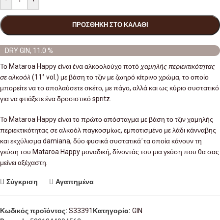
ΠΡΟΣΘΉΚΗ ΣΤΟ ΚΑΛΆΘΙ
DRY GIN, 11.0 %
Το Mataroa Happy είναι ένα αλκοολούχο ποτό
χαμηλής περιεκτικότητας
σε αλκοόλ
(11° vol.) με βάση το τζιν με ζωηρό κίτρινο χρώμα, το οποίο
μπορείτε να το απολαύσετε σκέτο, με πάγο, αλλά και ως κύριο συστατικό
για να φτιάξετε ένα δροσιστικό spritz.
Το Mataroa Happy είναι το πρώτο απόσταγμα με βάση το τζιν χαμηλής
περιεκτικότητας σε αλκοόλ παγκοσμίως, εμποτισμένο με λάδι κάνναβης
και εκχύλισμα damiana, δύο φυσικά συστατικά΄τα οποία κάνουν τη
γεύση του Mataroa Happy μοναδική, δίνοντάς του μια γεύση που θα σας
μείνει αξέχαστη.
Σύγκριση
Αγαπημένα
Κωδικός προϊόντος:
S33391
Κατηγορία:
GIN