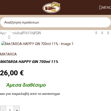
Skip to navigation
ΜΕΝ
Skip to main content
Αρχική σελίδα
/
ΠΟΤΑ
/
GIN
Κλικ για μεγέθυνση
MATAROA
MATAROA HAPPY GIN 700ml 11%
26,00
€
Άμεσα διαθέσιμο
και για παραλαβή από το κατάστημα
-
+