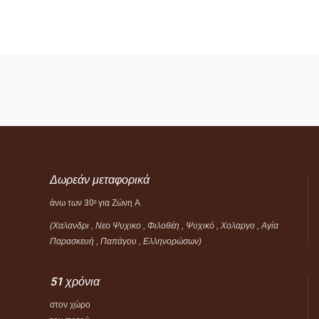
Δωρεάν μεταφορικά
άνω των 30
για Ζώνη Α
ε
(Χαλανδρι , Νεο Ψυχικο , Φιλοθέη ,
Ψυχικό ,
Χολαργο , Αγία
Παρασκευή , Παπάγου , Ελληνορώσων)
51 χρόνια
στον χώρο