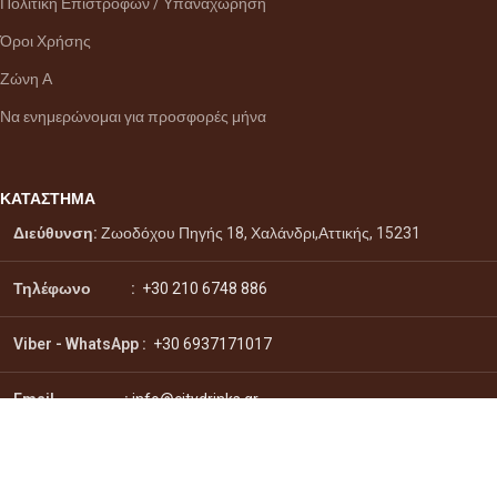
Πολιτική Επιστροφών / Υπαναχώρηση
Όροι Χρήσης
Ζώνη Α
Να ενημερώνομαι για προσφορές μήνα
ΚΑΤΑΣΤΗΜΑ
Διεύθυνση:
Ζωοδόχου Πηγής 18, Χαλάνδρι,Αττικής, 15231
Τηλέφωνο :
+30 210 6748 886
Viber - WhatsApp
:
+30 6937171017
Email :
info@citydrinks.gr