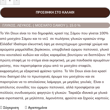
ΠΡΟΣΘΉΚΗ ΣΤΟ ΚΑΛΆΘΙ
ΓΛΥΚΟΣ, ΛΕΥΚΟΣ, ( ΜΟΣΧΑΤΟ ΣΑΜΟΥ ), 15.0 %
Το Vin Doux είναι το πιο δημοφιλές κρασί της Σάμου που γίνεται 100%
από μοσχάτο Σάμου και το νο1 σε πωλήσεις γλυκών κρασιών στημ
Ελλάδα! Ιδιαίτερα ελκυστική όψη με ανοιχτόχρωμο χρυσαφί χρώμα και
αρώματα μαρμελάδας βερίκοκου, υπερβολικά ώριμου πεπονιού, γλυκό
του κουταλιού κυδώνι και νύξεις καραμέλας βουτύρου να δεσπόζουν. Η
πρώτη επαφή με το στόμα είναι εκρηκτική, με μια πανδαισία αρωμάτων
γεύσης, που περιστρέφεται γύρω από το μοσχάτο σταφύλι,
εκφρασμένη με εξαιρετικά φρέσκο τρόπο. Το Vin Doux είναι ένα κρασί
που διατηρεί όλο το πρωτογενές άρωμα του μοσχάτου και σε
παροτρύνει να το απολαύσεις λαίμαργα, με μεγάλες γουλιές. Είναι ο
απόλυτος συνοδός του ώριμου πεπονιού, αλλά προσφέρεται για
πολλούς συνδυασμούς φαγητών ή γλυκών. Ταιριάζει ιδανικά με γλυκά
και σιροπιαστά, με μηλόπιτα, λεμονόπιτα, φρούτα και ξηρούς καρπούς.
Σύγκριση
Αγαπημένα