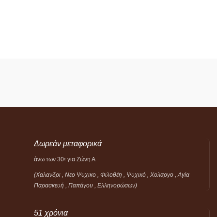
Δωρεάν μεταφορικά
άνω των 30
για Ζώνη Α
ε
(Χαλανδρι , Νεο Ψυχικο , Φιλοθέη ,
Ψυχικό ,
Χολαργο , Αγία
Παρασκευή , Παπάγου , Ελληνορώσων)
51 χρόνια