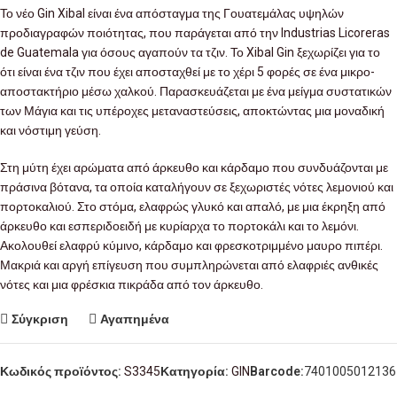
Το νέο Gin Xibal είναι ένα απόσταγμα της Γουατεμάλας υψηλών
προδιαγραφών ποιότητας, που παράγεται από την Industrias Licoreras
de Guatemala για όσους αγαπούν τα τζιν. Το Xibal Gin ξεχωρίζει για το
ότι είναι ένα τζιν που έχει αποσταχθεί με το χέρι 5 φορές σε ένα μικρο-
αποστακτήριο μέσω χαλκού. Παρασκευάζεται με ένα μείγμα συστατικών
των Μάγια και τις υπέροχες μεταναστεύσεις, αποκτώντας μια μοναδική
και νόστιμη γεύση.
Στη μύτη έχει αρώματα από άρκευθο και κάρδαμο που συνδυάζονται με
πράσινα βότανα, τα οποία καταλήγουν σε ξεχωριστές νότες λεμονιού και
πορτοκαλιού. Στο στόμα, ελαφρώς γλυκό και απαλό, με μια έκρηξη από
άρκευθο και εσπεριδοειδή με κυρίαρχα το πορτοκάλι και το λεμόνι.
Ακολουθεί ελαφρύ κύμινο, κάρδαμο και φρεσκοτριμμένο μαυρο πιπέρι.
Μακριά και αργή επίγευση που συμπληρώνεται από ελαφριές ανθικές
νότες και μια φρέσκια πικράδα από τον άρκευθο.
Σύγκριση
Αγαπημένα
Κωδικός προϊόντος:
S3345
Κατηγορία:
GIN
Barcode:
7401005012136