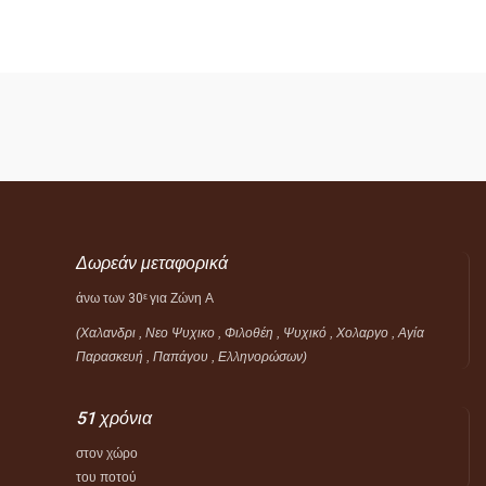
Δωρεάν μεταφορικά
άνω των 30
για Ζώνη Α
ε
(Χαλανδρι , Νεο Ψυχικο , Φιλοθέη ,
Ψυχικό ,
Χολαργο , Αγία
Παρασκευή , Παπάγου , Ελληνορώσων)
51 χρόνια
στον χώρο
του ποτού