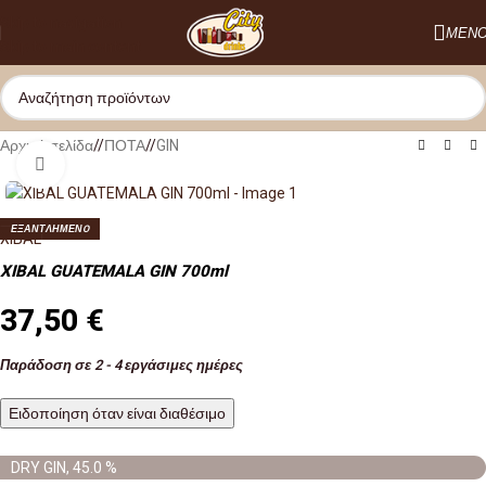
Skip to navigation
ΜΕΝ
Skip to main content
Αρχική σελίδα
/
ΠΟΤΑ
/
GIN
Κλικ για μεγέθυνση
ΕΞΑΝΤΛΗΜΕΝO
XIBAL
XIBAL GUATEMALA GIN 700ml
37,50
€
Παράδοση σε 2 - 4 εργάσιμες ημέρες
Ειδοποίηση όταν είναι διαθέσιμο
DRY GIN, 45.0 %