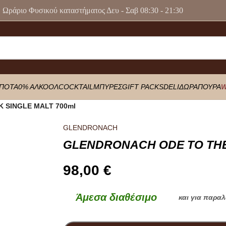
Ωράριο Φυσικού καταστήματος Δευ - Σαβ 08:30 - 21:30
ΠΟΤΑ
0% ΑΛΚΟΟΛ
COCKTAIL
ΜΠΥΡΕΣ
GIFT PACKS
DELI
ΔΩΡΑ
ΠΟΥΡΑ
W
 SINGLE MALT 700ml
GLENDRONACH
GLENDRONACH ODE TO THE
98,00
€
Άμεσα διαθέσιμο
και για παρα