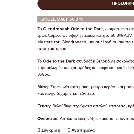
ΠΡΟΣΘΉΚΗ
SINGLE MALT, 50.8 %
Το
Glendronach Ode to the Dark
, ωριμασμένο σε
εμφιαλωμένο σε υψηλή περιεκτικότητα 50,8% ABV, 
Masters του Glendronach, μια συλλογή ουίσκι που
αποστακτηρίου.
Το
Ode to the Dark
συνδυάζει βελούδινη σοκολάτα
καραμελωμένους χουρμάδες και καφέ και αναδεικνύ
βάθος.
Μύτη
: Συμφωνία από μόκα, μαύρο κεράσι και μαύρη
καστανής ζάχαρης και τζίντζερ.
Γεύση
: Βελούδινα στρώματα απαλού εσπρέσο, κρέ
Φινίρισμα
: Απολαυστικές νύξεις κακάου, φουντουκι
Σύγκριση
Αγαπημένα