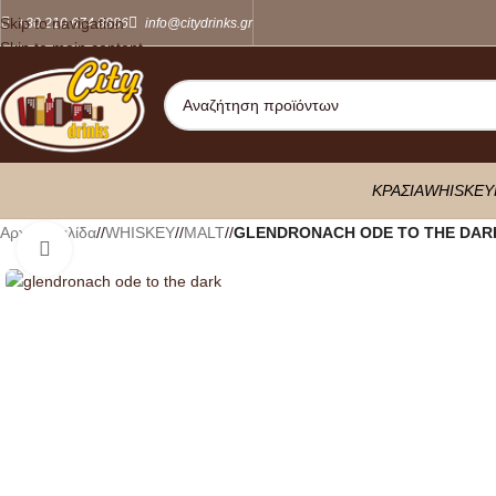
Skip to navigation
+30 210 674 8886
info@citydrinks.gr
Skip to main content
ΚΡΑΣΙΑ
WHISKEY
Αρχική σελίδα
/
WHISKEY
/
MALT
/
GLENDRONACH ODE TO THE DARK
Κλικ για μεγέθυνση