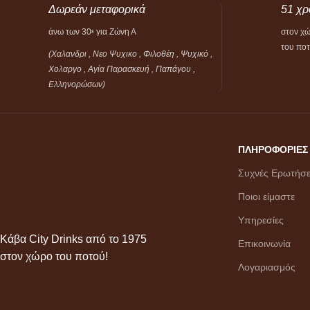
Δωρεάν μεταφορικά
51 χρ
άνω των 30
για Ζώνη Α
στον χ
ε
του πο
(Χαλανδρι , Νεο Ψυχικο , Φιλοθέη ,
Ψυχικό ,
Χολαργο , Αγία Παρασκευή , Παπάγου ,
Ελληνορώσων)
ΠΛΗΡΟΦΟΡΙΕΣ
Συχνές Ερωτήσε
Ποιοι είμαστε
Υπηρεσίες
Κάβα City Drinks από το 1975
Επικοινωνία
στον χώρο του ποτού!
Λογαριασμός