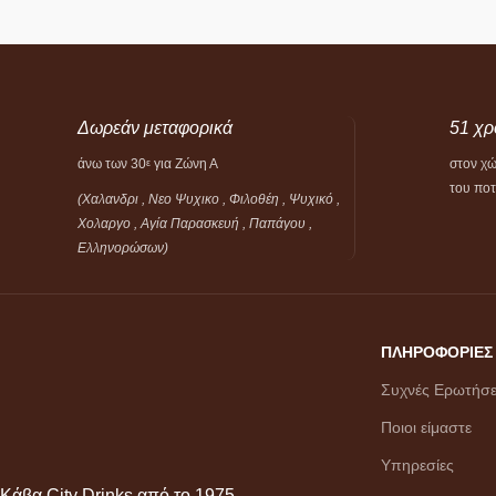
Δωρεάν μεταφορικά
51 χρ
άνω των 30
για Ζώνη Α
στον χ
ε
του πο
(Χαλανδρι , Νεο Ψυχικο , Φιλοθέη ,
Ψυχικό ,
Χολαργο , Αγία Παρασκευή , Παπάγου ,
Ελληνορώσων)
ΠΛΗΡΟΦΟΡΙΕΣ
Συχνές Ερωτήσε
Ποιοι είμαστε
Υπηρεσίες
Κάβα City Drinks από το 1975