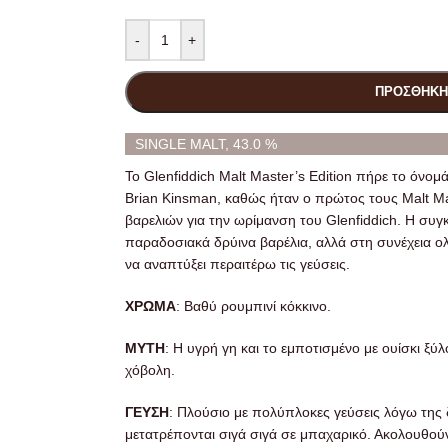
-
+
ΠΡΟΣΘΉΚΗ
SINGLE MALT, 43.0 %
Το Glenfiddich Malt Master’s Edition πήρε το όνομ
Brian Kinsman, καθώς ήταν ο πρώτος τους Malt Ma
βαρελιών για την ωρίμανση του Glenfiddich. Η συγ
παραδοσιακά δρύινα βαρέλια, αλλά στη συνέχεια ολ
να αναπτύξει περαιτέρω τις γεύσεις.
ΧΡΩΜΑ
: Βαθύ ρουμπινί κόκκινο.
ΜΥΤΗ
: Η υγρή γη και το εμποτισμένο με ουίσκι ξύλ
χόβολη.
ΓΕΥΣΗ
: Πλούσιο με πολύπλοκες γεύσεις λόγω της δ
μετατρέπονται σιγά σιγά σε μπαχαρικό. Ακολουθούν