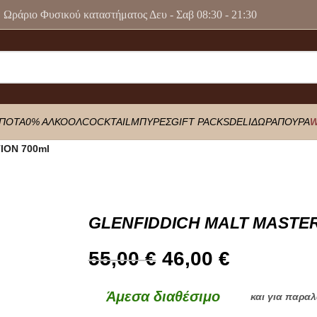
Ωράριο Φυσικού καταστήματος Δευ - Σαβ 08:30 - 21:30
ΠΟΤΑ
0% ΑΛΚΟΟΛ
COCKTAIL
ΜΠΥΡΕΣ
GIFT PACKS
DELI
ΔΩΡΑ
ΠΟΥΡΑ
W
ION 700ml
GLENFIDDICH MALT MASTER
55,00
€
46,00
€
Άμεσα διαθέσιμο
και για παρα