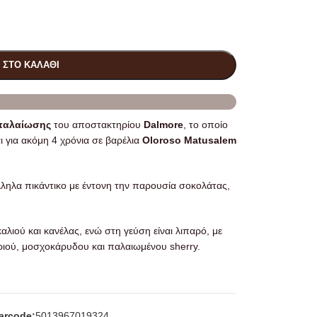
 ΣΤΟ ΚΑΛΆΘΙ
 παλαίωσης
του αποστακτηρίου
Dalmore
, το οποίο
ι για ακόμη 4 χρόνια σε βαρέλια
Oloroso Matusalem
ληλα πικάντικο με έντονη την παρουσία σοκολάτας,
λιού και κανέλας, ενώ στη γεύση είναι λιπαρό, με
ιού, μοσχοκάρυδου και παλαιωμένου sherry.
arcode:
5013967019324