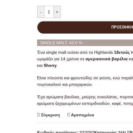
-
+
ΠΡΟΣΘΉΚΗ
SINGLE MALT, 43.0 %
Ένα single malt ουίσκι από τα Highlands
18ετούς
ωριμάζει για 14 χρόνια σε
αμερικανικά βαρέλια
κα
και
Sherry
.
Είναι πλούσιο και φρουτώδης σε γεύση, ενώ παράλ
πορτοκαλιού και μπαχαρικών.
Έχει αρώματα βανίλιας, μαύρης σοκολάτας, πορτοκα
αρώματα ζαχαρωμένων εσπεριδοειδών, καφέ, πιπερ
Σύγκριση
Αγαπημένα
Κωδικός προϊόντος:
S32092
Κατηγορία:
MALT
B