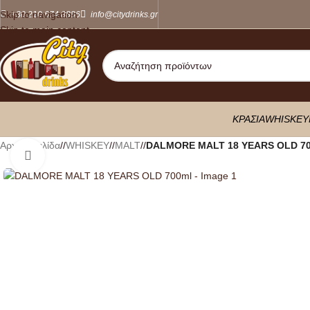
Skip to navigation
+30 210 674 8886
info@citydrinks.gr
Skip to main content
ΚΡΑΣΙΑ
WHISKEY
Αρχική σελίδα
/
WHISKEY
/
MALT
/
DALMORE MALT 18 YEARS OLD 7
Κλικ για μεγέθυνση