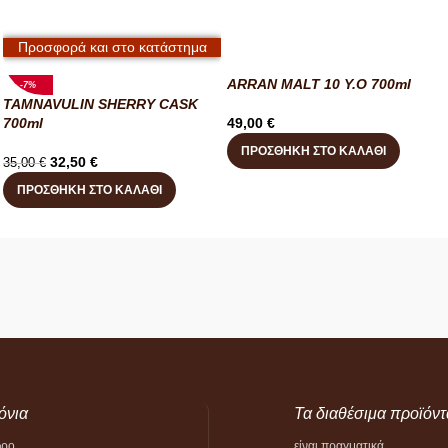
Προσφορά και στο κατάστημα
ARRAN MALT 10 Y.O 700ml
-7%
TAMNAVULIN SHERRY CASK
700ml
49,00
€
ΠΡΟΣΘΉΚΗ ΣΤΟ ΚΑΛΆΘΙ
32,50
€
35,00
€
ΠΡΟΣΘΉΚΗ ΣΤΟ ΚΑΛΆΘΙ
όνια
Τα διαθέσιμα προϊόντ
ώρο
είναι πραγματικά