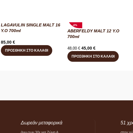
LAGAVULIN SINGLE MALT 16
-6%
Y.O 700ml
ABERFELDY MALT 12 Y.O
700ml
85,00
€
45,00
€
48,00
€
ΠΡΟΣΘΉΚΗ ΣΤΟ ΚΑΛΆΘΙ
ΠΡΟΣΘΉΚΗ ΣΤΟ ΚΑΛΆΘΙ
Δωρεάν μεταφορικά
51 χρ
άνω των 30
για Ζώνη Α
στον χ
ε