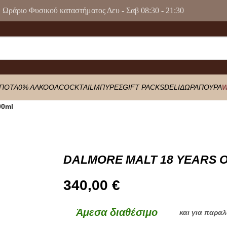
Ωράριο Φυσικού καταστήματος Δευ - Σαβ 08:30 - 21:30
ΠΟΤΑ
0% ΑΛΚΟΟΛ
COCKTAIL
ΜΠΥΡΕΣ
GIFT PACKS
DELI
ΔΩΡΑ
ΠΟΥΡΑ
W
00ml
DALMORE MALT 18 YEARS O
340,00
€
Άμεσα διαθέσιμο
και για παρα